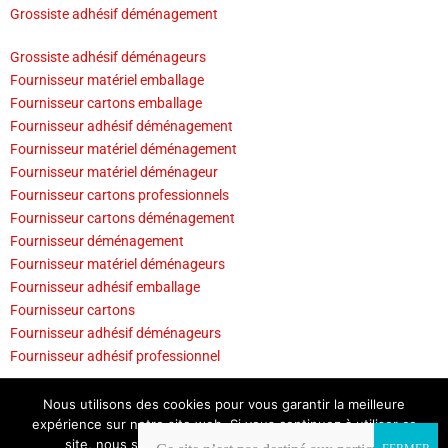
Grossiste adhésif déménagement
Grossiste adhésif déménageurs
Fournisseur matériel emballage
Fournisseur cartons emballage
Fournisseur adhésif déménagement
Fournisseur matériel déménagement
Fournisseur matériel déménageur
Fournisseur cartons professionnels
Fournisseur cartons déménagement
Fournisseur déménagement
Fournisseur matériel déménageurs
Fournisseur adhésif emballage
Fournisseur cartons
Fournisseur adhésif déménageurs
Fournisseur adhésif professionnel
CONTACT
CONDITIONS DE VENTE
COPYRIGHT
Nous utilisons des cookies pour vous garantir la meilleure
MENTIONS LÉGALES
PLAN DU SITE
expérience sur notre site web. Si vous continuez à utiliser ce
site, nous supposerons que vous en êtes satisfait.