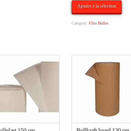
Alter
Ajouter à la sélection
Category:
Film Bulles
ullplast 150 cm
Bullkraft lourd 120 cm