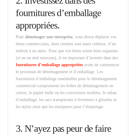
2. Investissez dans des
fournitures d’emballage
appropriées.
Pour
déménager une entreprise
, vous devez déplacer vos
biens commerciaux, dont certains sont assez coûteux, d’un
endroit à un autre. Pour que vos biens soient bien organisés
(et en un seul morceau), il est important d’investir dans des
fournitures d’emballage appropriées
avant de commencer
le processus de déménagement et d’emballage. Les
fournitures d’emballage essentielles pour le déménagement
commercial comprennent les boîtes de déménagement en
carton, le papier bulle ou les couvertures mobiles, le ruban
d’emballage, les sacs transparents à fermeture à glissière et
les stylos ainsi que les marqueurs pour l’étiquetage.
3. N’ayez pas peur de faire